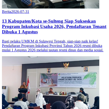
Berita
2026-07-31
13 Kabupaten/Kota se-Sulteng Siap Sukseskan
Program Inkubasi Usaha 2026, Pendaftaran Tenant
Dibuka 1 Agustus
Bagi pelaku UMKM di Sulawesi Tengah, siap-siap naik kelas!
Pendaftaran Program Inkubasi Provinsi Tahun 2026 resmi dibuka
mulai 1 Agustus 2026 melalui tautan resmi dinas dan media sosial.