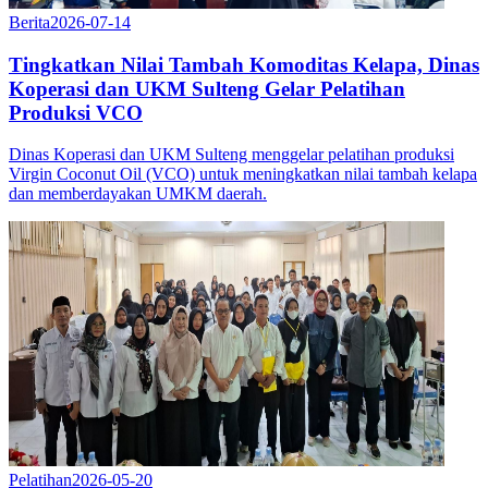
Berita
2026-07-14
Tingkatkan Nilai Tambah Komoditas Kelapa, Dinas
Koperasi dan UKM Sulteng Gelar Pelatihan
Produksi VCO
Dinas Koperasi dan UKM Sulteng menggelar pelatihan produksi
Virgin Coconut Oil (VCO) untuk meningkatkan nilai tambah kelapa
dan memberdayakan UMKM daerah.
Pelatihan
2026-05-20