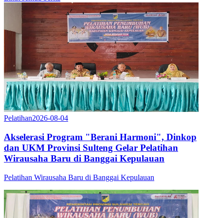
Pelatihan
2026-08-04
Akselerasi Program "Berani Harmoni", Dinkop
dan UKM Provinsi Sulteng Gelar Pelatihan
Wirausaha Baru di Banggai Kepulauan
Pelatihan Wirausaha Baru di Banggai Kepulauan