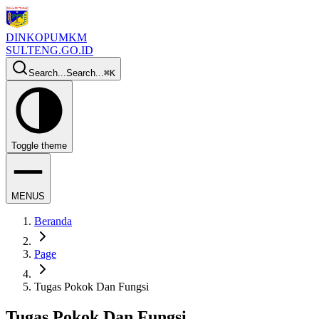
DINKOPUMKM
SULTENG.GO.ID
Search...
Search...
⌘
K
Toggle theme
MENUS
Beranda
Page
Tugas Pokok Dan Fungsi
Tugas Pokok Dan Fungsi